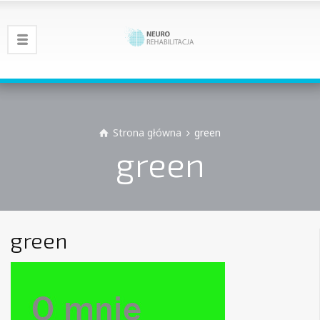
Strona główna
green
green
green