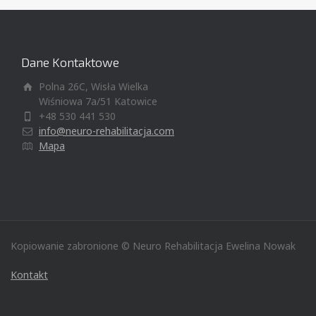
Dane Kontaktowe
Polna 26C, Wisła Wielka
Wiśniowa 7a/51 Katowice
+48 530 441 530
info@neuro-rehabilitacja.com
Mapa
Kopiowanie zabronione © Neuro Rehabilitacja Ewelina Nowak
Kontakt