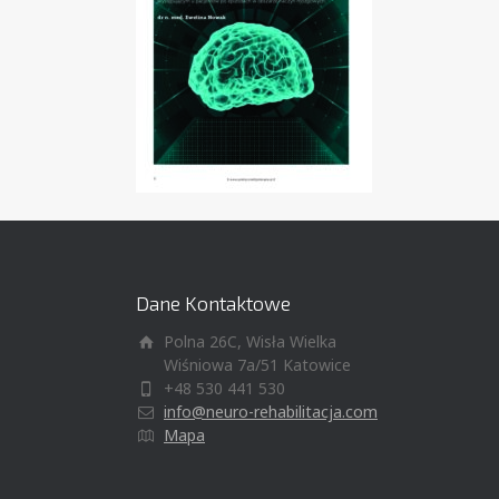
Dane Kontaktowe
Polna 26C, Wisła Wielka
Wiśniowa 7a/51 Katowice
+48 530 441 530
info@neuro-rehabilitacja.com
Mapa