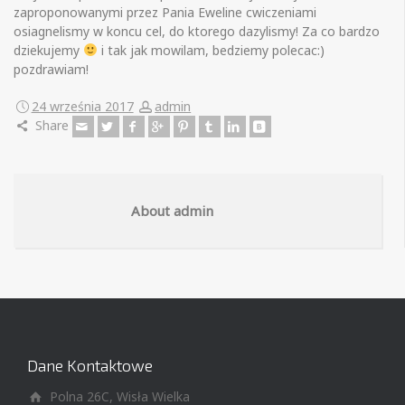
zaproponowanymi przez Pania Eweline cwiczeniami
osiagnelismy w koncu cel, do ktorego dazylismy! Za co bardzo
dziekujemy
i tak jak mowilam, bedziemy polecac:)
pozdrawiam!
24 września 2017
admin
Share
About admin
Dane Kontaktowe
Polna 26C, Wisła Wielka